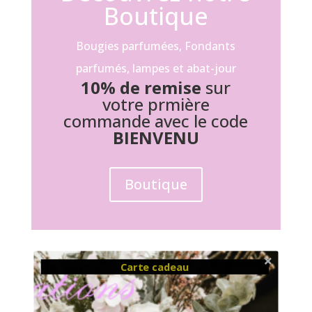
Boutique
Bougies parfumées, Fondants
parfumés, lampes et abat-jour
10% de remise
sur
votre prmière
commande avec le code
BIENVENU
Boutique
Carte cadeau