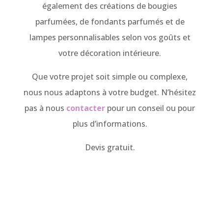
également des créations de bougies
parfumées, de fondants parfumés et de
lampes personnalisables selon vos goûts et
votre décoration intérieure.
Que votre projet soit simple ou complexe,
nous nous adaptons à votre budget. N’hésitez
pas à nous
contacter
pour un conseil ou pour
plus d’informations.
Devis gratuit.
Intervention dans toute la France et en
Europe. Cambrai, Valenciennes, Lille, Nante,
Marseil, Nîmes, Toulouse, Toulon, Paris, Brest,
Royan, Strasbourg,