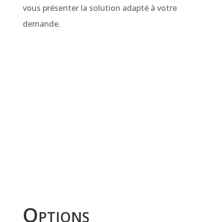
vous présenter la solution adapté à votre
demande.
J’interviens dans le Nord Pas de Calais, Lille,
Amiens, Le Touquet, Arras, Douai, Cambrai,
Caudry, Bapaume, Sin-le-Noble, Saint-Quentin,
Somain, Hénin-Beaumont, Denain, Lens,
Liévin, Avion, Harnes, Carvin, Valenciennes,
Anzin, Saint-Amand-les-Eaux, Marly, Seclin,
Noeux-les-Mines… Mais également en
Belgique.
Options