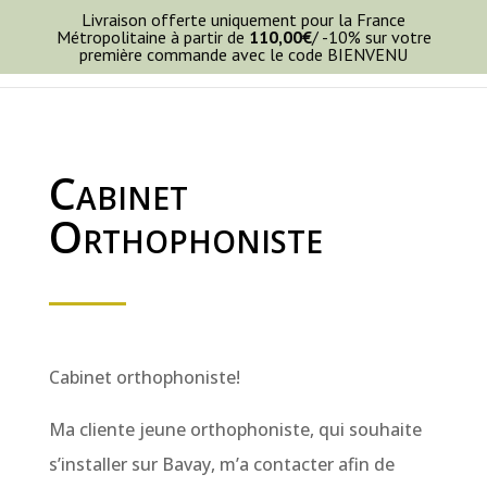
Livraison offerte uniquement pour la France
Métropolitaine à partir de
110,00
€
/ -10% sur votre
première commande avec le code BIENVENU
Cabinet
Orthophoniste
Cabinet orthophoniste!
Ma cliente jeune orthophoniste, qui souhaite
s’installer sur Bavay, m’a contacter afin de