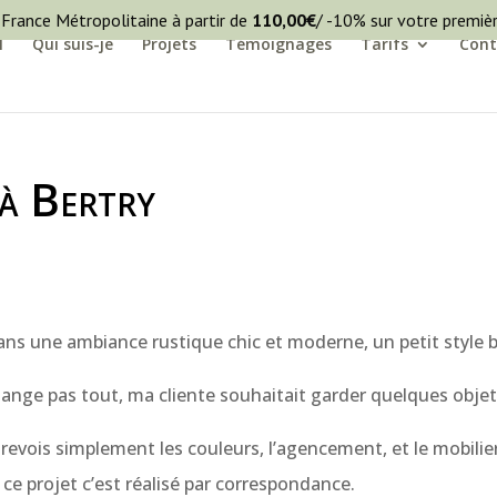
 France Métropolitaine à partir de
110,00
€
/ -10% sur votre premi
l
Qui suis-je
Projets
Témoignages
Tarifs
Cont
 à Bertry
ans une ambiance rustique chic et moderne, un petit style b
hange pas tout, ma cliente souhaitait garder quelques objet
evois simplement les couleurs, l’agencement, et le mobilier, 
ce projet c’est réalisé par correspondance.