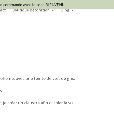
ère commande avec le code BIENVENU
act
Boutique Décoration
Blog
ohème, avec une teinte de vert de gris.
s.
je créer un claustra afin d’isoler la vu