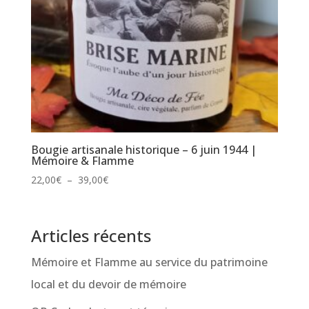
Bougie artisanale historique – 6 juin 1944 |
Mémoire & Flamme
Plage
22,00
€
–
39,00
€
de
prix :
22,00€
Articles récents
à
39,00€
Mémoire et Flamme au service du patrimoine
local et du devoir de mémoire