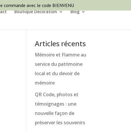
ère commande avec le code BIENVENU
act
Boutique Décoration
Blog
Articles récents
Mémoire et Flamme au
service du patrimoine
local et du devoir de
mémoire
QR Code, photos et
témoignages : une
nouvelle façon de
préserver les souvenirs