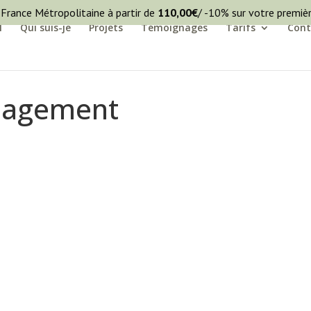
 France Métropolitaine à partir de
110,00
€
/ -10% sur votre premi
l
Qui suis-je
Projets
Témoignages
Tarifs
Cont
nagement