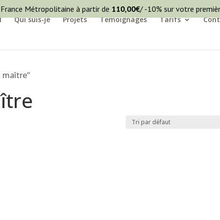
 France Métropolitaine à partir de
110,00
€
/ -10% sur votre premi
l
Qui suis-je
Projets
Témoignages
Tarifs
Cont
i maître”
ître