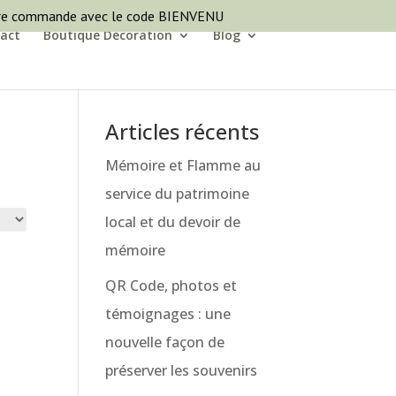
ère commande avec le code BIENVENU
act
Boutique Décoration
Blog
Articles récents
Mémoire et Flamme au
service du patrimoine
local et du devoir de
mémoire
QR Code, photos et
témoignages : une
nouvelle façon de
préserver les souvenirs