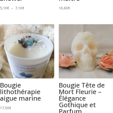
Plage
5,10
€
–
7,10
€
16,60
€
de
prix :
5,10€
à
7,10€
Bougie
Bougie Tête de
lithothérapie
Mort Fleurie –
aigue marine
Élégance
Gothique et
17,50
€
Parfum