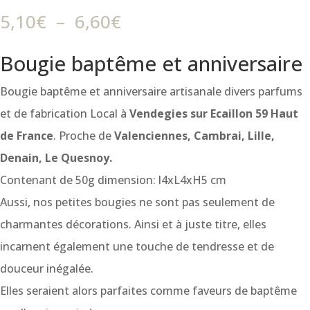
Plage
5,10
€
–
6,60
€
de
Bougie baptême et anniversaire
prix :
5,10€
Bougie baptême et anniversaire artisanale divers parfums
à
et de fabrication Local à
Vendegies sur Ecaillon 59 Haut
6,60€
de France
. Proche de
Valenciennes, Cambrai, Lille,
Denain, Le Quesnoy.
Contenant de 50g dimension: l4xL4xH5 cm
Aussi, nos petites bougies ne sont pas seulement de
charmantes décorations. Ainsi et à juste titre, elles
incarnent également une touche de tendresse et de
douceur inégalée.
Elles seraient alors parfaites comme faveurs de baptême