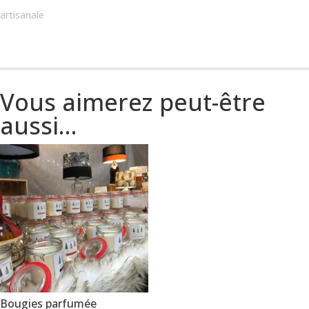
artisanale
et
Anniversaire
Vous aimerez peut-être
aussi…
Bougies parfumée