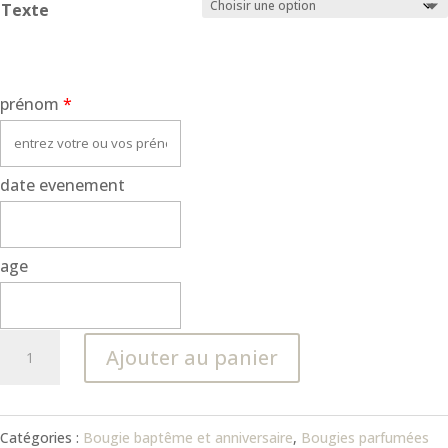
Texte
prénom
*
date evenement
age
quantité
Ajouter au panier
de
Bougie
Catégories :
Bougie baptême et anniversaire
,
Bougies parfumées
Baptême