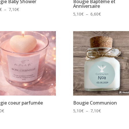
gie Baby Shower
Bougie Baptême et
Anniversaire
Plage
€
–
7,10
€
Plage
5,10
€
–
6,60
€
de
de
prix :
prix :
5,10€
5,10€
à
à
7,10€
6,60€
gie coeur parfumée
Bougie Communion
Plage
0
€
5,10
€
–
7,10
€
de
prix :