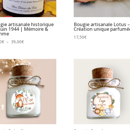
gie artisanale historique
Bougie artisanale Lotus –
 juin 1944 | Mémoire &
Création unique parfumé
amme
17,50
€
Plage
0
€
–
39,00
€
de
prix :
22,00€
à
39,00€