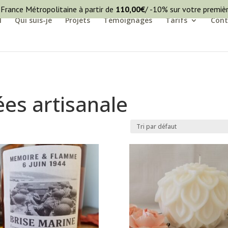
 France Métropolitaine à partir de
110,00
€
/ -10% sur votre premi
l
Qui suis-je
Projets
Témoignages
Tarifs
Cont
es artisanale