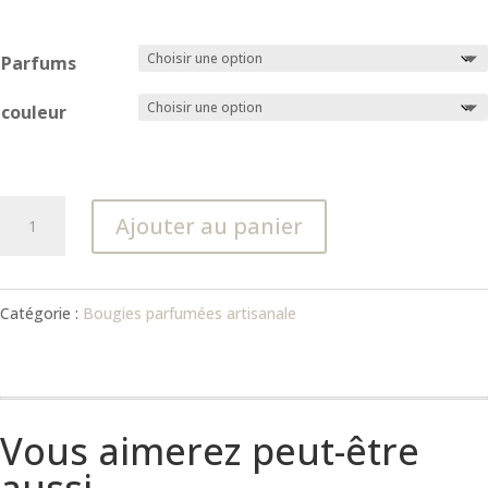
Parfums
couleur
quantité
Ajouter au panier
de
Bougie
Catégorie :
Bougies parfumées artisanale
Fleur
de
Lotus
–
Vous aimerez peut-être
Élégance