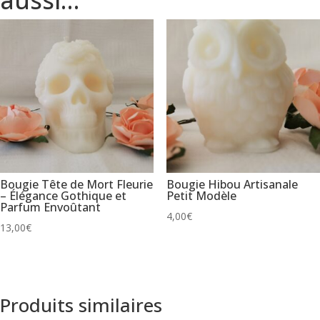
aussi…
florale
et
ambiance
parfumée
Bougie Tête de Mort Fleurie
Bougie Hibou Artisanale
– Élégance Gothique et
Petit Modèle
Parfum Envoûtant
4,00
€
13,00
€
Produits similaires