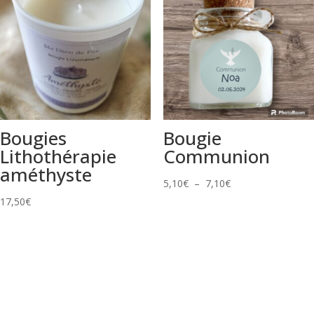
Bougies
Bougie
Lithothérapie
Communion
améthyste
Plage
5,10
€
–
7,10
€
de
17,50
€
prix :
5,10€
à
7,10€