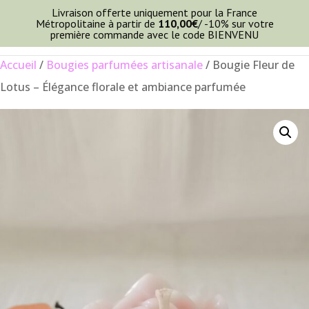
Livraison offerte uniquement pour la France
Métropolitaine à partir de
110,00
€
/ -10% sur votre
première commande avec le code BIENVENU
Accueil
/
Bougies parfumées artisanale
/ Bougie Fleur de
Lotus – Élégance florale et ambiance parfumée