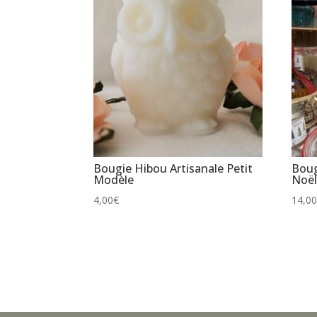
Bougie Hibou Artisanale Petit
Boug
Modèle
Noë
4,00
€
14,0