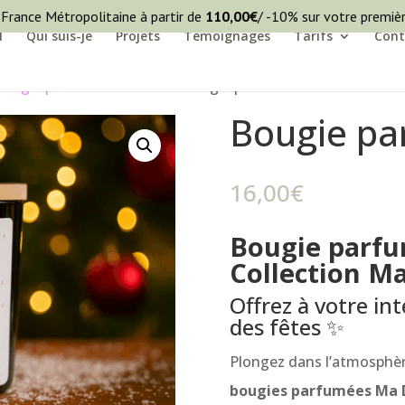
 France Métropolitaine à partir de
110,00
€
/ -10% sur votre premi
l
Qui suis-je
Projets
Témoignages
Tarifs
Cont
Bougie parfumée de Noël
/ Bougie parfumée de Noël
Bougie pa
16,00
€
Bougie parfu
Collection M
Offrez à votre int
des fêtes ✨
Plongez dans l’atmosphèr
bougies parfumées Ma 