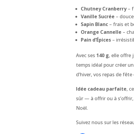
Chutney Cranberry
– f
Vanille Sucrée
– douce
Sapin Blanc
– frais et 
Orange Cannelle
– cha
Pain d’Épices
– irrésist
Avec ses
140 g
, elle offre
temps idéal pour créer un
d’hiver, vos repas de fê
Idée cadeau parfaite
, c
sûr — à offrir ou à s’offr
Noël.
Suivez nous sur les résea