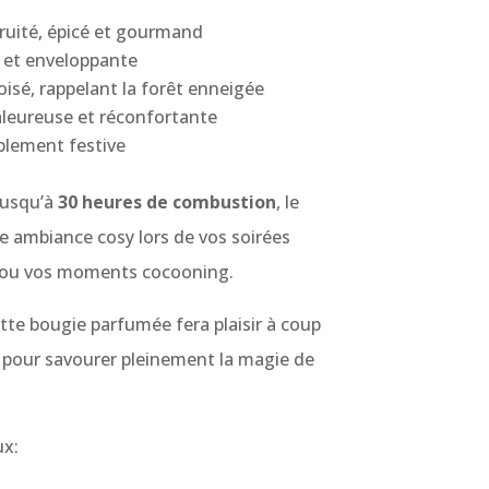
ruité, épicé et gourmand
 et enveloppante
boisé, rappelant la forêt enneigée
leureuse et réconfortante
iblement festive
 jusqu’à
30 heures de combustion
, le
e ambiance cosy lors de vos soirées
te ou vos moments cocooning.
ette bougie parfumée fera plaisir à coup
ir, pour savourer pleinement la magie de
ux: