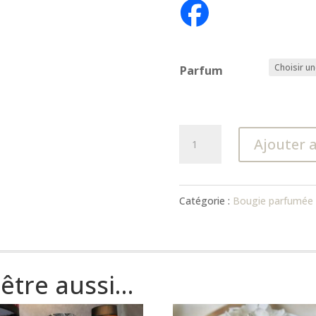
Parfum
quantité
Ajouter 
de
Bougie
Catégorie :
Bougie parfumée 
parfumée
de
Noël
être aussi…