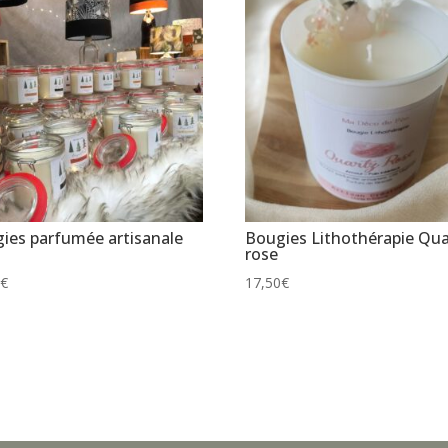
ies parfumée artisanale
Bougies Lithothérapie Qua
l
rose
0
€
17,50
€