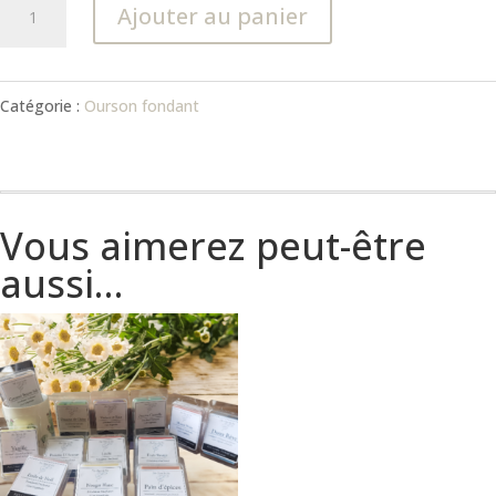
quantité
Ajouter au panier
de
ourson
Catégorie :
Ourson fondant
fondant
parfumé
Vous aimerez peut-être
aussi…