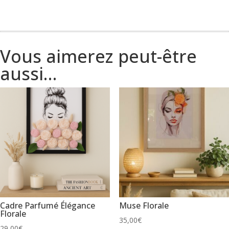
cadre
parfumé
Vous aimerez peut-être
aussi…
Cadre Parfumé Élégance
Muse Florale
Florale
35,00
€
29,00
€