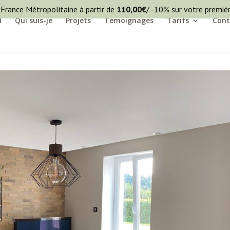
 France Métropolitaine à partir de
110,00
€
/ -10% sur votre premi
l
Qui suis-je
Projets
Témoignages
Tarifs
Cont