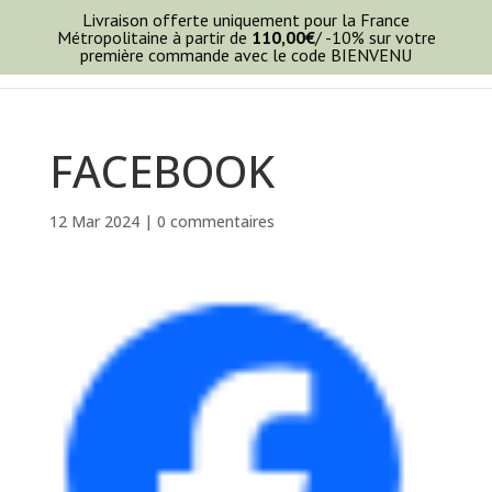
Livraison offerte uniquement pour la France
Métropolitaine à partir de
110,00
€
/ -10% sur votre
première commande avec le code BIENVENU
FACEBOOK
12 Mar 2024
|
0 commentaires