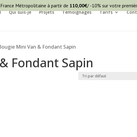
 France Métropolitaine à partir de
110,00
€
/ -10% sur votre premi
l
Qui suis-je
Projets
Témoignages
Tarifs
Cont
Bougie Mini Van & Fondant Sapin
 & Fondant Sapin