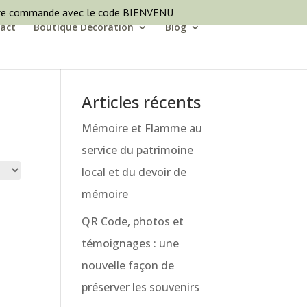
ère commande avec le code BIENVENU
act
Boutique Décoration
Blog
Articles récents
Mémoire et Flamme au
service du patrimoine
local et du devoir de
mémoire
QR Code, photos et
témoignages : une
nouvelle façon de
préserver les souvenirs