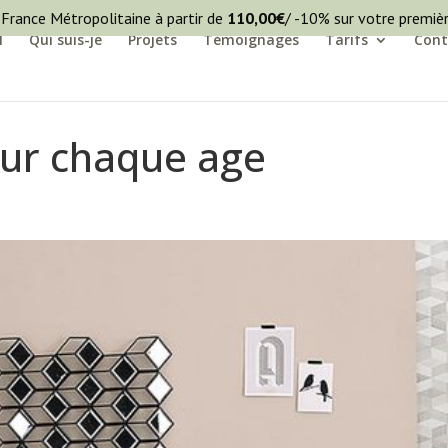
 France Métropolitaine à partir de
110,00
€
/ -10% sur votre premi
l
Qui suis-je
Projets
Témoignages
Tarifs
Cont
ur chaque age