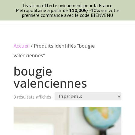
Livraison offerte uniquement pour la France
Métropolitaine à partir de
110,00
€
/ -10% sur votre
première commande avec le code BIENVENU
Accueil
/ Produits identifiés “bougie
valenciennes”
bougie
valenciennes
3 résultats affichés