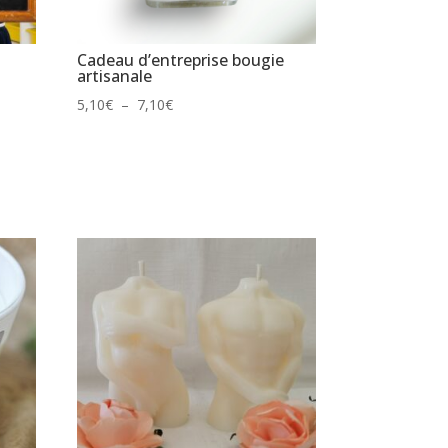
Cadeau d’entreprise bougie
artisanale
Plage
5,10
€
–
7,10
€
de
prix :
5,10€
à
7,10€