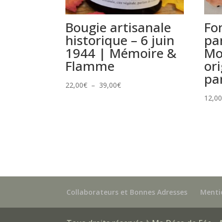
Bougie artisanale
Fo
historique – 6 juin
pa
1944 | Mémoire &
Mo
Flamme
ori
pa
Plage
22,00
€
–
39,00
€
de
12,0
prix :
22,00€
à
39,00€
Collaborateurs et Bonnes Adresses
Menti