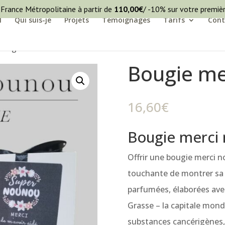
 France Métropolitaine à partir de
110,00
€
/ -10% sur votre premi
l
Qui suis-je
Projets
Témoignages
Tarifs
Cont
Bougie merci nounou
Bougie me
16,60
€
Bougie merci 
Offrir une bougie merci 
touchante de montrer sa 
parfumées, élaborées avec
Grasse – la capitale mond
substances cancérigènes