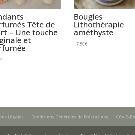
ndants
Bougies
rfumés Tête de
Lithothérapie
rt – Une touche
améthyste
ginale et
17,50
€
rfumée
0
€
ons Légales
Conditions Générales de Préstations
CGV E-B