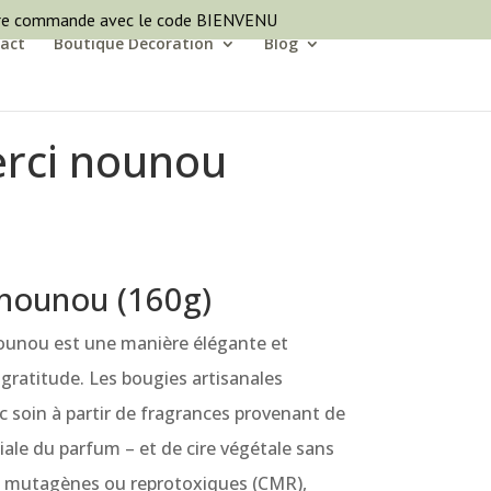
ère commande avec le code BIENVENU
act
Boutique Décoration
Blog
rci nounou
nounou (160g)
nounou est une manière élégante et
gratitude. Les bougies artisanales
 soin à partir de fragrances provenant de
iale du parfum – et de cire végétale sans
, mutagènes ou reprotoxiques (CMR),