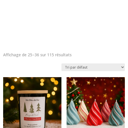
Nîmes, Cambrai, Toulouse, Toulon, Marseil
, envois
dans toute la
France
et en
Europe
.
Affichage de 25–36 sur 115 résultats