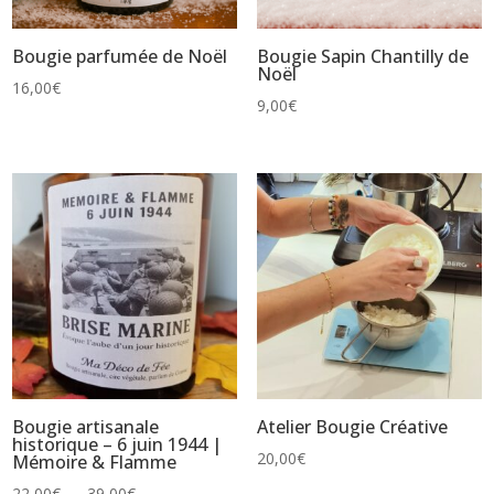
Bougie parfumée de Noël
Bougie Sapin Chantilly de
Noël
16,00
€
9,00
€
Bougie artisanale
Atelier Bougie Créative
historique – 6 juin 1944 |
20,00
€
Mémoire & Flamme
Plage
22,00
€
–
39,00
€