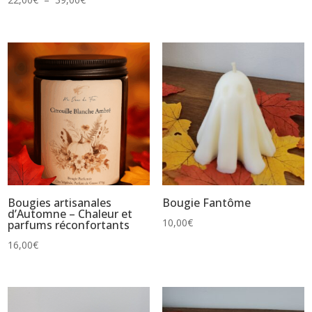
de
prix :
22,00€
à
39,00€
Bougies artisanales
Bougie Fantôme
d’Automne – Chaleur et
10,00
€
parfums réconfortants
16,00
€