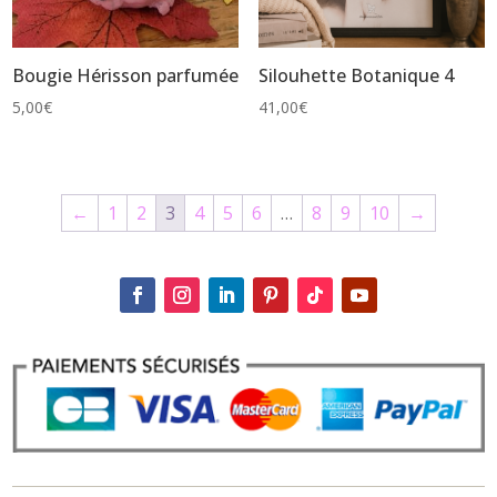
Bougie Hérisson parfumée
Silouhette Botanique 4
5,00
€
41,00
€
←
1
2
3
4
5
6
…
8
9
10
→